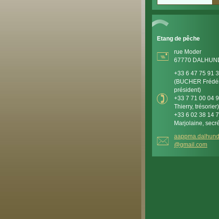
Etang de pêche
rue Moder
67770 DALHUN
+33 6 47 75 91 
(BUCHER Frédér
président)
+33 7 71 00 04 
Thierry, trésorier)
+33 6 02 38 14 
Marjolaine, secré
aappma.d
alhun
@gmail.c
om