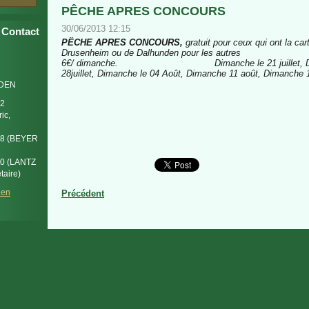
PÊCHE APRES CONCOURS
30/06/2013 12:15
Contact
PÊCHE APRES CONCOURS,
gratuit pour ceux qui ont la ca
Drusenheim ou de Dalhunden pour les autres
6€/ dimanche. Dimanche le 21 juillet, Dim
28juillet, Dimanche le 04 Août, Dimanche 11 août, Dimanche 
DEN
32
ic,
98 (BEYER
70 (LANTZ
taire)
den
Précédent