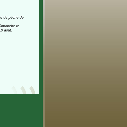
rte de pêche de
anche le
18 août.