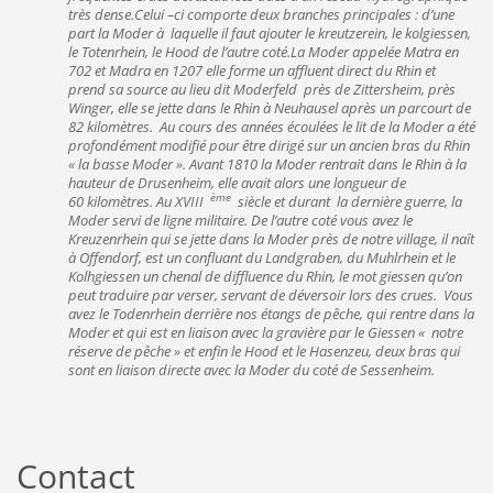
très dense.Celui –ci comporte deux branches principales : d’une
part la Moder à laquelle il faut ajouter le kreutzerein, le kolgiessen,
le Totenrhein, le Hood de l’autre coté.La Moder appelée Matra en
702 et Madra en 1207 elle forme un affluent direct du Rhin et
prend sa source au lieu dit Moderfeld près de Zittersheim, près
Winger, elle se jette dans le Rhin à Neuhausel après un parcourt de
82 kilomètres. Au cours des années écoulées le lit de la Moder a été
profondément modifié pour être dirigé sur un ancien bras du Rhin
« la basse Moder ». Avant 1810 la Moder rentrait dans le Rhin à la
hauteur de Drusenheim, elle avait alors une longueur de
ème
60 kilomètres. Au XVIII
siècle et durant la dernière guerre, la
Moder servi de ligne militaire. De l’autre coté vous avez le
Kreuzenrhein qui se jette dans la Moder près de notre village, il naît
à Offendorf, est un confluant du Landgraben, du Muhlrhein et le
Kolhgiessen un chenal de diffluence du Rhin, le mot giessen qu’on
peut traduire par verser, servant de déversoir lors des crues. Vous
avez le Todenrhein derrière nos étangs de pêche, qui rentre dans la
Moder et qui est en liaison avec la gravière par le Giessen « notre
réserve de pêche » et enfin le Hood et le Hasenzeu, deux bras qui
sont en liaison directe avec la Moder du coté de Sessenheim.
Contact